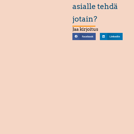
asialle tehdä
jotain?
Jaa kirjoitus
Facebook
LinkedIn