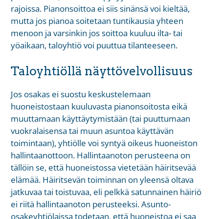
rajoissa. Pianonsoittoa ei siis sinänsä voi kieltää,
mutta jos pianoa soitetaan tuntikausia yhteen
menoon ja varsinkin jos soittoa kuuluu ilta- tai
yöaikaan, taloyhtiö voi puuttua tilanteeseen.
Taloyhtiöllä näyttövelvollisuus
Jos osakas ei suostu keskustelemaan
huoneistostaan kuuluvasta pianonsoitosta eikä
muuttamaan käyttäytymistään (tai puuttumaan
vuokralaisensa tai muun asuntoa käyttävän
toimintaan), yhtiölle voi syntyä oikeus huoneiston
hallintaanottoon. Hallintaanoton perusteena on
tällöin se, että huoneistossa vietetään häiritsevää
elämää. Häiritsevän toiminnan on yleensä oltava
jatkuvaa tai toistuvaa, eli pelkkä satunnainen häiriö
ei riitä hallintaanoton perusteeksi. Asunto-
osakeyhtiölaissa todetaan, että huoneistoa ei saa