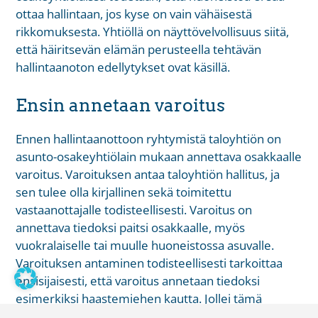
ottaa hallintaan, jos kyse on vain vähäisestä
rikkomuksesta. Yhtiöllä on näyttövelvollisuus siitä,
että häiritsevän elämän perusteella tehtävän
hallintaanoton edellytykset ovat käsillä.
Ensin annetaan varoitus
Ennen hallintaanottoon ryhtymistä taloyhtiön on
asunto-osakeyhtiölain mukaan annettava osakkaalle
varoitus. Varoituksen antaa taloyhtiön hallitus, ja
sen tulee olla kirjallinen sekä toimitettu
vastaanottajalle todisteellisesti. Varoitus on
annettava tiedoksi paitsi osakkaalle, myös
vuokralaiselle tai muulle huoneistossa asuvalle.
Varoituksen antaminen todisteellisesti tarkoittaa
ensisijaisesti, että varoitus annetaan tiedoksi
esimerkiksi haastemiehen kautta. Jollei tämä
onnistu eli haastemies ei tavoita osakasta tai muuta