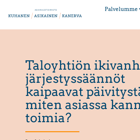
Palvelumme 
Taloyhtiön ikivanh
järjestyssäännöt
kaipaavat päivityst
miten asiassa kann
toimia?