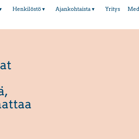
▾
Henkilöstö ▾
Ajankohtaista ▾
Yritys
Med
at
ä,
attaa