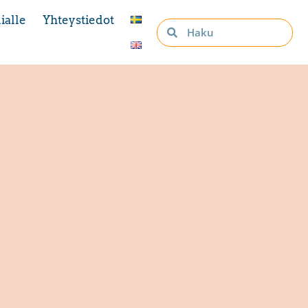
ialle
Yhteystiedot