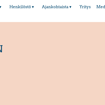
▾
Henkilöstö ▾
Ajankohtaista ▾
Yritys
Med
N