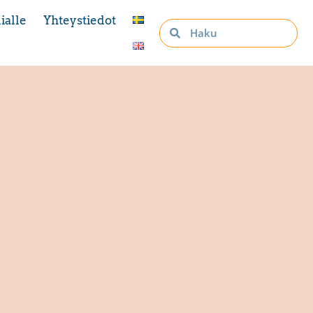
ialle
Yhteystiedot