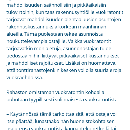
mahdollisuuden säännöllisiin ja pitkäaikaisiin
tulovirtoihin, kun taas rakennusyhtiöille vuokratontit
tarjoavat mahdollisuuden alentaa uusien asuntojen
rakennuskustannuksia korkean maanhinnan
alueilla. Tämä puolestaan tekee asunnoista
houkuttelevampia ostajille. Vaikka vuokratontit
tarjoavatkin monia etuja, asunnonostajan tulee
tiedostaa niihin liittyvät pitkäaikaiset kustannukset
ja mahdolliset rajoitukset. Lisäksi on huomattava,
että tonttirahastojenkin kesken voi olla suuria eroja
vuokraehdoissa.
Rahaston omistaman vuokratontin kohdalla
puhutaan tyypillisesti valinnaisesta vuokratontista.
– Käytännössä tämä tarkoittaa sitä, että ostaja voi
itse päättää, lunastaako hän huoneistokohtaisen
osuutensa vuokratontista kaupantekohetkellä tai