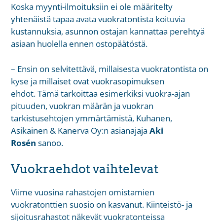
Koska myynti-ilmoituksiin ei ole määritelty
yhtenäistä tapaa avata vuokratontista koituvia
kustannuksia, asunnon ostajan kannattaa perehtyä
asiaan huolella ennen ostopäätöstä.
– Ensin on selvitettävä, millaisesta vuokratontista on
kyse ja millaiset ovat vuokrasopimuksen
ehdot. Tämä tarkoittaa esimerkiksi vuokra-ajan
pituuden, vuokran määrän ja vuokran
tarkistusehtojen ymmärtämistä, Kuhanen,
Asikainen & Kanerva Oy:n asianajaja
Aki
Rosén
sanoo.
Vuokraehdot vaihtelevat
Viime vuosina rahastojen omistamien
vuokratonttien suosio on kasvanut. Kiinteistö- ja
sijoitusrahastot näkevät vuokratonteissa