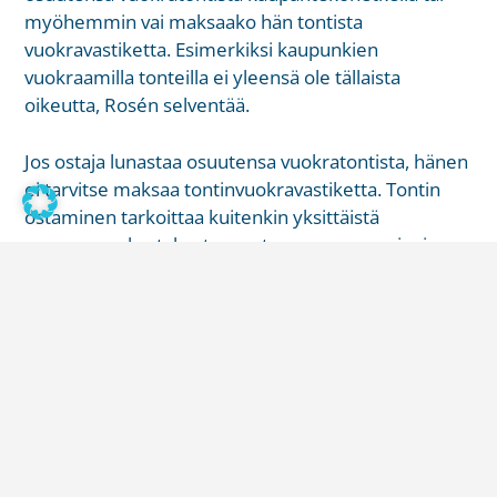
myöhemmin vai maksaako hän tontista
vuokravastiketta. Esimerkiksi kaupunkien
vuokraamilla tonteilla ei yleensä ole tällaista
oikeutta, Rosén selventää.
Jos ostaja lunastaa osuutensa vuokratontista, hänen
ei tarvitse maksaa tontinvuokravastiketta. Tontin
ostaminen tarkoittaa kuitenkin yksittäistä
suurempaa kertakustannusta asunnon varsinaisen
hinnan päälle. Ostamiseen ja
tontinvuokravastikkeisiinkin liittyviä ehtoja on
kirjattu sekä tontin vuokrasopimukseen että
yhtiöjärjestykseen. Siksi molempiin on tärkeää
tutustua huolellisesti.
– Ostajan kannattaa varmistua etenkin siitä, miten
vuokrasopimuksen mukaan vuokraa tullaan
korottamaan ja miten tämä vaikuttaa