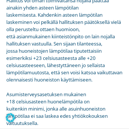
Hallitus voi oman toimivaltansa nojalla päättää
ainakin yhden asteen lämpötilan
laskemisesta. Kahdenkin asteen lämpötilan
laskeminen voi pelkällä hallituksen päätöksellä vielä
olla perusteltu ottaen huomioon,
että asianmukainen kiinteistönpito on lain nojalla
hallituksen vastuulla. Sen sijaan tilanteessa,
jossa huoneistojen lämpötilaa tiputettaisiin
esimerkiksi +23 celsiusasteesta alle +20
celsiusasteeseen, lähestyttäneen jo sellaista
lämpötilamuutosta, että sen voisi katsoa vaikuttavan
olennaisesti huoneiston käyttämiseen.
Asumisterveysasetuksen mukainen
+18 celsiusasteen huonelämpötila on
kuitenkin minimi, jonka alle asuinhuoneiston
lämpötilaa ei saa laskea edes yhtiökokouksen
valtuutuksella.