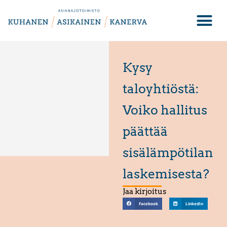
Kysy
taloyhtiöstä:
Voiko hallitus
päättää
sisälämpötilan
laskemisesta?
Jaa kirjoitus
Facebook
LinkedIn