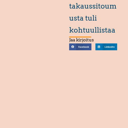
takaussitoum
usta tuli
kohtuullistaa
Jaa kirjoitus
Facebook
LinkedIn