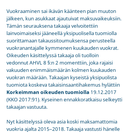
Vuokraaminen sai ikävän käänteen pian muuton
jälkeen, kun asukkaat ajautuivat maksuvaikeuksiin.
Tämän seurauksena takaaja velvoitettiin
lainvoimaiseksi jääneellä yksipuolisella tuomiolla
suorittamaan takaussitoumuksensa perusteella
vuokranantajalle kymmenen kuukauden vuokrat.
Oikeuden käsittelyssä takaaja oli tuolloin
vedonnut AHVL 8 §:n 2 momenttiin, joka rajaisi
vakuuden enimmäismäärän kolmen kuukauden
vuokran määrään.
Takaajan kyseistä yksipuolista
tuomiota koskeva takaisinsaantihakemus hylättiin
Korkeimman oikeuden tuomiolla
19.12.2017
(KKO 2017:91).
Kyseinen ennakkoratkaisu selkeytti
takaajan vastuuta.
Nyt käsittelyssä oleva asia koski maksamattomia
vuokria ajalta 2015–2018. Takaaja vastusti hänelle