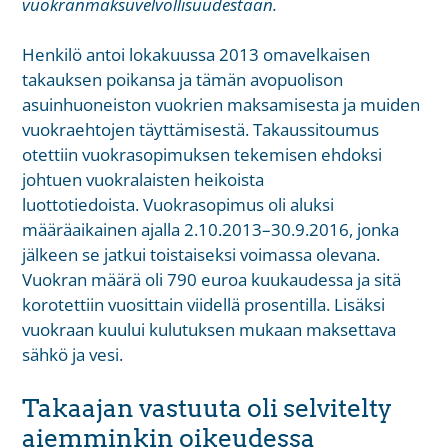
vuokranmaksuvelvollisuudestaan.
Henkilö antoi lokakuussa 2013 omavelkaisen
takauksen poikansa ja tämän avopuolison
asuinhuoneiston vuokrien maksamisesta ja muiden
vuokraehtojen täyttämisestä. Takaussitoumus
otettiin vuokrasopimuksen tekemisen ehdoksi
johtuen vuokralaisten heikoista
luottotiedoista. Vuokrasopimus oli aluksi
määräaikainen ajalla 2.10.2013–30.9.2016, jonka
jälkeen se jatkui toistaiseksi voimassa olevana.
Vuokran määrä oli 790 euroa kuukaudessa ja sitä
korotettiin vuosittain viidellä prosentilla. Lisäksi
vuokraan kuului kulutuksen mukaan maksettava
sähkö ja vesi.
Takaajan vastuuta oli selvitelty
aiemminkin oikeudessa