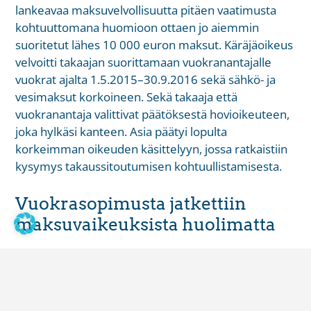
lankeavaa maksuvelvollisuutta pitäen vaatimusta
kohtuuttomana huomioon ottaen jo aiemmin
suoritetut lähes 10 000 euron maksut. Käräjäoikeus
velvoitti takaajan suorittamaan vuokranantajalle
vuokrat ajalta 1.5.2015–30.9.2016 sekä sähkö- ja
vesimaksut korkoineen.
Sekä takaaja että
vuokranantaja valittivat päätöksestä hovioikeuteen,
joka hylkäsi kanteen. Asia päätyi lopulta
korkeimman oikeuden käsittelyyn, jossa ratkaistiin
kysymys takaussitoutumisen kohtuullistamisesta.
Vuokrasopimusta jatkettiin
maksuvaikeuksista huolimatta
Takauksen tarkoituksena on turvata velkojan
maksunsaanti oikeaan aikaan ja oikean määräisenä
silloin, kun velallinen ei täytä maksuvelvollisuuttaan.
Oikeuskäytännössä kynnys takaussitoumuksen