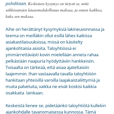
pohditaan.
Keskeinen kysymys on tietysti se, mitä
sähköautojen latausmahdollisuus maksaa, ja ennen kaikkea,
kuka sen maksaa.
Aihe on herättänyt kysymyksiä lakineuvonnassa ja
teema on meilläkin ollut esillä lähes kaikissa
asiakastilaisuuksissa, missä on käsitelty
ajankohtaisia asioita. Taloyhtiössä ei
ymmärrettävästi kovin mielellään anneta rahaa
pelkästään naapuria hyödyttäviin hankkeisiin.
Toisaalta on tärkeää, että asiaa ajateltaisiin
laajemmin. Ihan vastaavalla tavalla taloyhtiöön
hankitaan yhteisillä varoilla laajakaistaliittymiä ja
muita palveluita, vaikka ne eivät koskisi kaikkia
osakkaita lainkaan.
Keskeistä lienee se, pidetäänkö taloyhtiötä kullekin
ajankohdalle tavanomaisessa kunnossa. Tämä