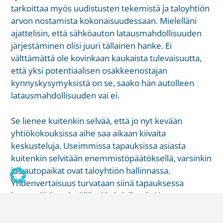
tarkoittaa myös uudistusten tekemistä ja taloyhtiön
arvon nostamista kokonaisuudessaan. Mielelläni
ajattelisin, että sähköauton latausmahdollisuuden
järjestäminen olisi juuri tällainen hanke. Ei
välttämättä ole kovinkaan kaukaista tulevaisuutta,
että yksi potentiaalisen osakkeenostajan
kynnyskysymyksistä on se, saako hän autolleen
latausmahdollisuuden vai ei.
Se lienee kuitenkin selvää, että jo nyt kevään
yhtiökokouksissa aihe saa aikaan kiivaita
keskusteluja. Useimmissa tapauksissa asiasta
kuitenkin selvitään enemmistöpäätöksellä, varsinkin
jos autopaikat ovat taloyhtiön hallinnassa.
Yhdenvertaisuus turvataan siinä tapauksessa
jonotusjärjestelmällä tai kahdella: yksi jono
tavallisiin paikkoihin ja toinen
latausmahdollisuudella varustettuihin.