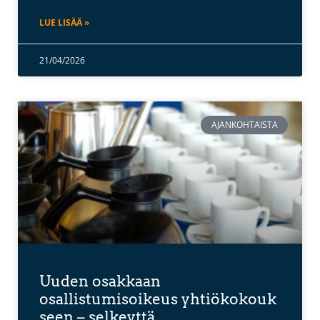
LUE LISÄÄ »
21/04/2026
AJANKOHTAISTA
Uuden osakkaan
osallistumisoikeus yhtiökokouk
seen – selkeyttä