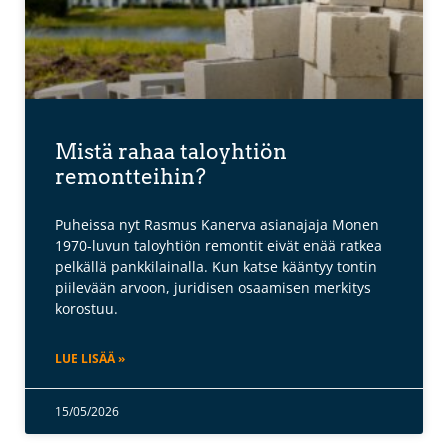
Mistä rahaa taloyhtiön
remontteihin?
Puheissa nyt Rasmus Kanerva asianajaja Monen
1970-luvun taloyhtiön remontit eivät enää ratkea
pelkällä pankkilainalla. Kun katse kääntyy tontin
piilevään arvoon, juridisen osaamisen merkitys
korostuu.
LUE LISÄÄ »
15/05/2026