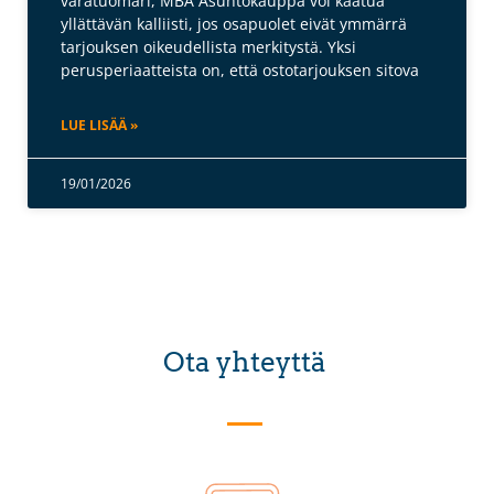
varatuomari, MBA Asuntokauppa voi kaatua
yllättävän kalliisti, jos osapuolet eivät ymmärrä
tarjouksen oikeudellista merkitystä. Yksi
perusperiaatteista on, että ostotarjouksen sitova
LUE LISÄÄ »
19/01/2026
Ota yhteyttä