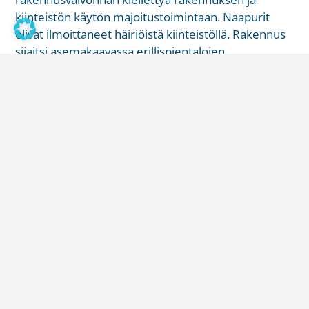
kiinteistön käytön majoitustoimintaan. Naapurit
olivat ilmoittaneet häiriöistä kiinteistöllä. Rakennus
sijaitsi asemakaavassa erillispientalojen
korttelialueella (AO/s) (omakotialue).
Asemakaavamääräysten mukaan alueelle oli
sallittua sijoittaa myös työ- ja palvelutiloja enintään
50 prosenttia tontin käytetystä
rakennusoikeudesta. Kiinteistön omistaja ei ollut
hakenut lupaa käyttötarkoituksen muuttamiselle.
Tonttia rakennuksineen vuokrattiin eripituisin
jaksoin mm. netissä ilmoittelemalla. Jotkut
vuokrajaksot olivat melko pitkiä n. 3-4 kk pituisia.
Vuokrauksen yhteydessä oli mahdollista vuokrata
esim. palju tai tilata ruoka- ja siivouspalveluja.
Kiinteistöllä ei ollut henkilökuntaa. KHO totesi, että
kiinteistöllä harjoitettavan toiminnan sallittavuutta
asemakaavan kannalta arvioitaessa ratkaisevia