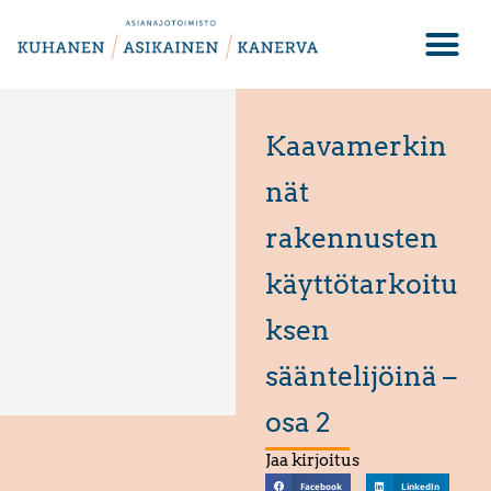
Kaavamerkin
nät
rakennusten
käyttötarkoitu
ksen
sääntelijöinä –
osa 2
Jaa kirjoitus
Facebook
LinkedIn