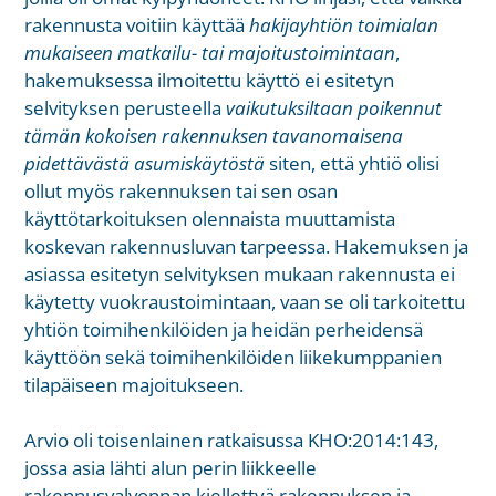
rakennusta voitiin käyttää
hakijayhtiön toimialan
mukaiseen matkailu- tai majoitustoimintaan
,
hakemuksessa ilmoitettu käyttö ei esitetyn
selvityksen perusteella
vaikutuksiltaan poikennut
tämän kokoisen rakennuksen tavanomaisena
pidettävästä asumiskäytöstä
siten, että yhtiö olisi
ollut myös rakennuksen tai sen osan
käyttötarkoituksen olennaista muuttamista
koskevan rakennusluvan tarpeessa. Hakemuksen ja
asiassa esitetyn selvityksen mukaan rakennusta ei
käytetty vuokraustoimintaan, vaan se oli tarkoitettu
yhtiön toimihenkilöiden ja heidän perheidensä
käyttöön sekä toimihenkilöiden liikekumppanien
tilapäiseen majoitukseen.
Arvio oli toisenlainen ratkaisussa KHO:2014:143,
jossa asia lähti alun perin liikkeelle
rakennusvalvonnan kiellettyä rakennuksen ja