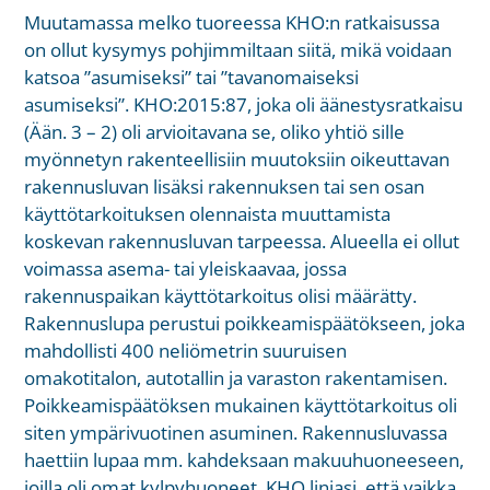
Muutamassa melko tuoreessa KHO:n ratkaisussa
on ollut kysymys pohjimmiltaan siitä, mikä voidaan
katsoa ”asumiseksi” tai ”tavanomaiseksi
asumiseksi”. KHO:2015:87, joka oli äänestysratkaisu
(Ään. 3 – 2) oli arvioitavana se, oliko yhtiö sille
myönnetyn rakenteellisiin muutoksiin oikeuttavan
rakennusluvan lisäksi rakennuksen tai sen osan
käyttötarkoituksen olennaista muuttamista
koskevan rakennusluvan tarpeessa. Alueella ei ollut
voimassa asema- tai yleiskaavaa, jossa
rakennuspaikan käyttötarkoitus olisi määrätty.
Rakennuslupa perustui poikkeamispäätökseen, joka
mahdollisti 400 neliömetrin suuruisen
omakotitalon, autotallin ja varaston rakentamisen.
Poikkeamispäätöksen mukainen käyttötarkoitus oli
siten ympärivuotinen asuminen. Rakennusluvassa
haettiin lupaa mm. kahdeksaan makuuhuoneeseen,
joilla oli omat kylpyhuoneet. KHO linjasi, että vaikka