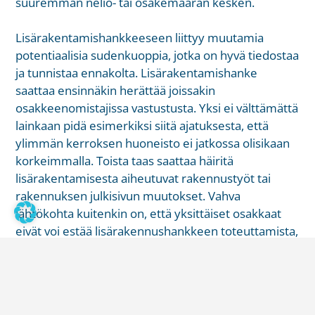
suuremman neliö- tai osakemäärän kesken.
Lisärakentamishankkeeseen liittyy muutamia
potentiaalisia sudenkuoppia, jotka on hyvä tiedostaa
ja tunnistaa ennakolta. Lisärakentamishanke
saattaa ensinnäkin herättää joissakin
osakkeenomistajissa vastustusta. Yksi ei välttämättä
lainkaan pidä esimerkiksi siitä ajatuksesta, että
ylimmän kerroksen huoneisto ei jatkossa olisikaan
korkeimmalla. Toista taas saattaa häiritä
lisärakentamisesta aiheutuvat rakennustyöt tai
rakennuksen julkisivun muutokset. Vahva
lähtökohta kuitenkin on, että yksittäiset osakkaat
eivät voi estää lisärakennushankkeen toteuttamista,
jos valtaosa osakkaista on sen kannalla. Viime
kädessä tuomioistuin ratkaisee asian, mutta
prosessi voi olla aikaa vievä ja kallis. Taloyhtiön
sisäiset erimielisyydet lisärakentamiseen liittyen