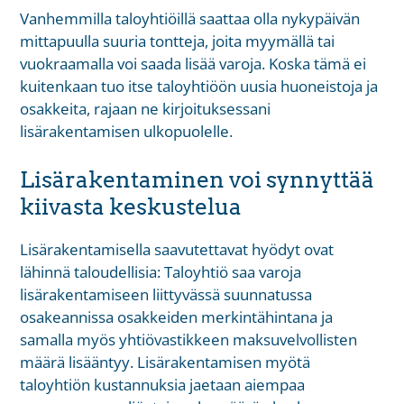
Vanhemmilla taloyhtiöillä saattaa olla nykypäivän
mittapuulla suuria tontteja, joita myymällä tai
vuokraamalla voi saada lisää varoja. Koska tämä ei
kuitenkaan tuo itse taloyhtiöön uusia huoneistoja ja
osakkeita, rajaan ne kirjoituksessani
lisärakentamisen ulkopuolelle.
Lisärakentaminen voi synnyttää
kiivasta keskustelua
Lisärakentamisella saavutettavat hyödyt ovat
lähinnä taloudellisia: Taloyhtiö saa varoja
lisärakentamiseen liittyvässä suunnatussa
osakeannissa osakkeiden merkintähintana ja
samalla myös yhtiövastikkeen maksuvelvollisten
määrä lisääntyy. Lisärakentamisen myötä
taloyhtiön kustannuksia jaetaan aiempaa