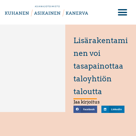
Lisärakentami
nen voi
tasapainottaa
taloyhtiön
taloutta
Jaa kirjoitus
Facebook
LinkedIn