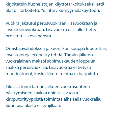
kirjoitettiin huoneistojen käyttötarkoitukseksi, että
tilat oli tarkoitettu ”elintarvikemyymäläkäyttöön.”
Vuokra jakautui perusvuokraan, lisävuokraan ja
investointivuokraan. Lisävuokra olisi ollut tietty
prosentti liikevaihdosta.
Omistajavaihdoksen jälkeen, kun kauppa lopetettiin,
investointeja ei ehditty tehdä. Tämän jälkeen
vuokralainen maksoi sopimuskauden loppuun
saakka perusvuokraa. Lisävuokraa ei tietysti
muodostunut, koska liiketoimintaa ei harjoitettu.
Tiloissa toimi tämän jälkeen vuokrasuhteen
päättymiseen saakka noin viisi vuotta
kirpputorityyppistä toimintaa alhaisella vuokralla.
Suuri osa tilasta oli tyhjillään.