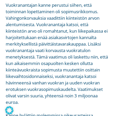
Vuokranantajan kanne perustui siihen, että
toiminnan lopettaminen oli sopimusrikkomus.
Vahingonkorvauksia vaadittiin kiinteistön arvon
alentumisesta. Vuokranantaja katsoi, että
kiinteistön arvo oli romahtanut, kun liikepaikassa ei
harjoitettukaan enää asiakasvirtojen kannalta
merkityksellistä päivittäistavarakauppaa. Lisäksi
vuokranantaja vaati korvausta vuokratulon
menetyksestä. Tämä vaatimus oli laskettu niin, että
kun aikaisemmin osapuolten kesken ollutta
kiinteävuokraista sopimusta muutettiin osittain
liikevaihtosidonnaiseksi, vuokranantaja katsoi
hävinneensä vanhan vuokran ja uuden vuokran
erotuksen vuokrasopimuskaudelta. Vaatimukset
olivat varsin suuria, yhteensä noin 3 miljoonaa
euroa.
Kanne hylättiin molemmissa oikeusasteissa.