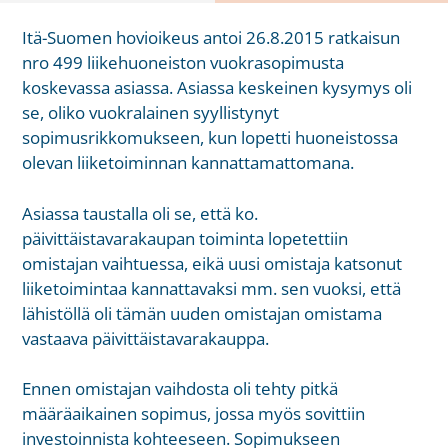
Itä-Suomen hovioikeus antoi 26.8.2015 ratkaisun
nro 499 liikehuoneiston vuokrasopimusta
koskevassa asiassa. Asiassa keskeinen kysymys oli
se, oliko vuokralainen syyllistynyt
sopimusrikkomukseen, kun lopetti huoneistossa
olevan liiketoiminnan kannattamattomana.
Asiassa taustalla oli se, että ko.
päivittäistavarakaupan toiminta lopetettiin
omistajan vaihtuessa, eikä uusi omistaja katsonut
liiketoimintaa kannattavaksi mm. sen vuoksi, että
lähistöllä oli tämän uuden omistajan omistama
vastaava päivittäistavarakauppa.
Ennen omistajan vaihdosta oli tehty pitkä
määräaikainen sopimus, jossa myös sovittiin
investoinnista kohteeseen. Sopimukseen