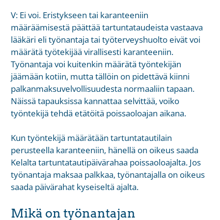
V: Ei voi. Eristykseen tai karanteeniin
määräämisestä päättää tartuntataudeista vastaava
lääkäri eli työnantaja tai työterveyshuolto eivät voi
määrätä työtekijää virallisesti karanteeniin.
Työnantaja voi kuitenkin määrätä työntekijän
jäämään kotiin, mutta tällöin on pidettävä kiinni
palkanmaksuvelvollisuudesta normaaliin tapaan.
Näissä tapauksissa kannattaa selvittää, voiko
työntekijä tehdä etätöitä poissaoloajan aikana.
Kun työntekijä määrätään tartuntatautilain
perusteella karanteeniin, hänellä on oikeus saada
Kelalta tartuntatautipäivärahaa poissaoloajalta. Jos
työnantaja maksaa palkkaa, työnantajalla on oikeus
saada päivärahat kyseiseltä ajalta.
Mikä on työnantajan