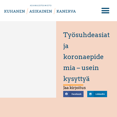
Työsuhdeasiat
ja
koronaepide
mia – usein
kysyttyä
Jaa kirjoitus
Facebook
LinkedIn