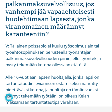
palkanmaksuvelvollisuus, jos
vanhempi jää vapaaehtoisesti
huolehtimaan lapsesta, jonka
viranomainen määrännyt
karanteeniin?
V: Tällainen poissaolo ei kuulu työsopimuslain tai
työehtosopimuksen perusteella työnantajan
palkanmaksuvelvollisuuden piiriin, ellei työntekijä
pysty tekemään kotona ollessaan etätöitä.
Alle 16-vuotiaan lapsen huoltajalla, jonka lapsi on
tartuntataudin leviämisen estämiseksi määrätty
pidettäväksi kotona, ja huoltaja on tämän vuoksi
estynyt tekemään työtään, on oikeus Kelan
maksamaan tartuntatautipäivärahaan.