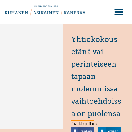
Yhtiökokous
etänä vai
perinteiseen
tapaan –
molemmissa
vaihtoehdoiss
a on puolensa
Jaa kirjoitus
Facebook
LinkedIn