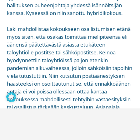
hallituksen puheenjohtaja yhdessä isännöitsijän
kanssa. Kyseessä on niin sanottu hybridikokous.
Laki mahdollistaa kokoukseen osallistumisen etänä
myös siten, että osakas toimittaa mielipiteensä eli
äänensä päätettävästä asiasta etukäteen
taloyhtiölle postitse tai sähköpostitse. Keinoa
hyödynnettiin taloyhtiöissä paljon etenkin
pandemian alkuvaiheessa, jolloin sähköisiin tapoihin
vielä tutustuttiin. Niin kutsutun postiäänestyksen
haasteeksi on osoittautunut se, että ennakkoäänen
antaja ei voi poissa ollessaan ottaa kantaa
kokouksessa mahdollisesti tehtyihin vastaesityksiin
tai osallistua tärkeään keskusteluun. Asianajaja
Tommi Leppänen
kirjoittaa aiheesta täällä.
Etäkokoustamisen helppous