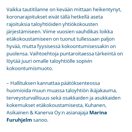
Vaikka tautitilanne on kevään mittaan heikentynyt,
koronarajoitukset eivät tällä hetkellä aseta
rajoituksia taloyhtiöiden yhtiökokousten
järjestämiseen. Viime vuosien vauhdikas loikka
etäkokoustamiseen on tuonut tullessaan paljon
hyvää, mutta fyysisessä kokoontumisessakin on
puolensa. Vaihtoehtoja puntaroitaessa tärkeintä on
löytää juuri omalle taloyhtiölle sopivin
kokoontumismuoto.
– Hallituksen kannattaa päätöksenteossa
huomioida muun muassa taloyhtiön ikäjakauma,
terveysturvallisuus sekä osakkaiden ja asukkaiden
kokemukset etäkokoustamisesta, Kuhanen,
Asikainen & Kanerva Oy:n asianajaja
Marina
Furuhjelm
sanoo.