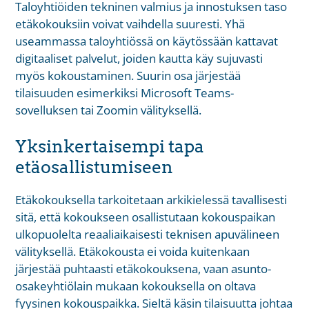
Taloyhtiöiden tekninen valmius ja innostuksen taso
etäkokouksiin voivat vaihdella suuresti. Yhä
useammassa taloyhtiössä on käytössään kattavat
digitaaliset palvelut, joiden kautta käy sujuvasti
myös kokoustaminen. Suurin osa järjestää
tilaisuuden esimerkiksi Microsoft Teams-
sovelluksen tai Zoomin välityksellä.
Yksinkertaisempi tapa
etäosallistumiseen
Etäkokouksella tarkoitetaan arkikielessä tavallisesti
sitä, että kokoukseen osallistutaan kokouspaikan
ulkopuolelta reaaliaikaisesti teknisen apuvälineen
välityksellä. Etäkokousta ei voida kuitenkaan
järjestää puhtaasti etäkokouksena, vaan asunto-
osakeyhtiölain mukaan kokouksella on oltava
fyysinen kokouspaikka. Sieltä käsin tilaisuutta johtaa