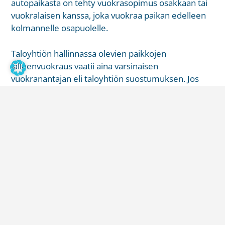
autopaikasta on tehty vuokrasopimus osakkaan tai
vuokralaisen kanssa, joka vuokraa paikan edelleen
kolmannelle osapuolelle.
Taloyhtiön hallinnassa olevien paikkojen
jälleenvuokraus vaatii aina varsinaisen
vuokranantajan eli taloyhtiön suostumuksen. Jos
päävuokralainen toimii ilman lupaa,
vuokranantajalla on yleensä oikeus päättää
vuokrasopimus.
Autopaikan sijainnilla on
merkitystä
Parkkipaikan ns. fyysinen luonne vaikuttaa kahdella
tapaa sen jälleenvuokraamiseen. Taloyhtiön
hallinnassa oleviin autohalli ja -tallipaikkoihin
sovelletaan vuokrasopimuksen ehtojen osalta lakia