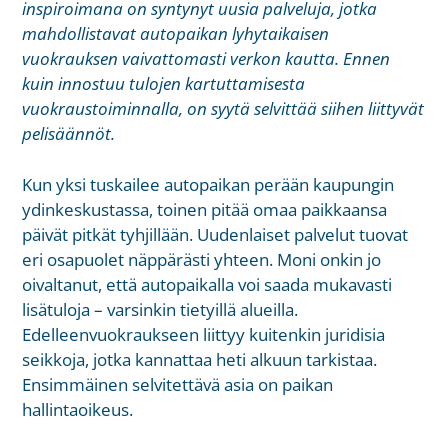
inspiroimana on syntynyt uusia palveluja, jotka
mahdollistavat autopaikan lyhytaikaisen
vuokrauksen vaivattomasti verkon kautta. Ennen
kuin innostuu tulojen kartuttamisesta
vuokraustoiminnalla, on syytä selvittää siihen liittyvät
pelisäännöt.
Kun yksi tuskailee autopaikan perään kaupungin
ydinkeskustassa, toinen pitää omaa paikkaansa
päivät pitkät tyhjillään. Uudenlaiset palvelut tuovat
eri osapuolet näppärästi yhteen. Moni onkin jo
oivaltanut, että autopaikalla voi saada mukavasti
lisätuloja – varsinkin tietyillä alueilla.
Edelleenvuokraukseen liittyy kuitenkin juridisia
seikkoja, jotka kannattaa heti alkuun tarkistaa.
Ensimmäinen selvitettävä asia on paikan
hallintaoikeus.