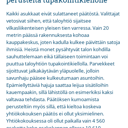
Kaikki asukkaat eivät sulattaneet päätöstä. Valittajat
vetosivat siihen, että taloyhtiö sijaitsee
vilkasliikenteisen yleisen tien varressa. Vain 20
metrin päässä rakennuksesta kohoaa
kauppakeskus, joten kadulla kulkee päivittäin satoja
ihmisiä. Heistä monet pysähtyvät talon kohdilla
sauhuttelemaan eikä tällaiseen toimintaan voi
puuttua taloyhtiön tupakointikiellolla. Parvekkeet
sijoittuvat jalkakäytävän yläpuolelle, jolloin
savunhaju pääsee kulkeutumaan asuntoihin.
Epämiellyttäviä hajuja saattaa leijua sisätiloihin
kauempaakin, sillä lähistöllä on esimerkiksi kaksi
valtavaa tehdasta. Päätöksen kumoamista
perusteltiin myös sillä, että kieltoa koskeva
yhtiökokouksen päätös ei ollut yksimielinen.
Yhtiökokouksessa oli ollut paikalla vain 4 560
osaketta koko osakekannan ollessa 10 610