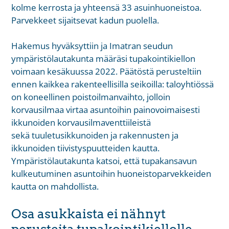
kolme kerrosta ja yhteensä 33 asuinhuoneistoa.
Parvekkeet sijaitsevat kadun puolella.
Hakemus hyväksyttiin ja Imatran seudun
ympäristölautakunta määräsi tupakointikiellon
voimaan kesäkuussa 2022. Päätöstä perusteltiin
ennen kaikkea rakenteellisilla seikoilla: taloyhtiössä
on koneellinen poistoilmanvaihto, jolloin
korvausilmaa virtaa asuntoihin painovoimaisesti
ikkunoiden korvausilmaventtiileistä
sekä tuuletusikkunoiden ja rakennusten ja
ikkunoiden tiivistyspuutteiden kautta.
Ympäristölautakunta katsoi, että tupakansavun
kulkeutuminen asuntoihin huoneistoparvekkeiden
kautta on mahdollista.
Osa asukkaista ei nähnyt
perusteita tupakointikiellolle