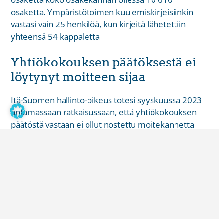
osaketta. Ympäristötoimen kuulemiskirjeisiinkin
vastasi vain 25 henkilöä, kun kirjeitä lähetettiin
yhteensä 54 kappaletta
Yhtiökokouksen päätöksestä ei
löytynyt moitteen sijaa
Itä-Suomen hallinto-oikeus totesi syyskuussa 2023
antamassaan ratkaisussaan, että yhtiökokouksen
päätöstä vastaan ei ollut nostettu moitekannetta
määräaikaan mennessä eli kolmen kuukauden
sisällä päätöksen tekemisestä. Samalla se muistutti,
että tupakkalain 76 §:n mukaisen tupakointikiellon
hakemiseen riittää yhtiökokouksen
enemmistöpäätös eli kaikkien osakkaiden
suostumusta ei tarvita. Näin ollen yhtiökokouksen
päätös tehtiin lain mukaisesti.