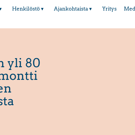
▾
Henkilöstö ▾
Ajankohtaista ▾
Yritys
Med
 yli 80
montti
en
sta