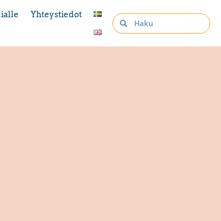
ialle
Yhteystiedot