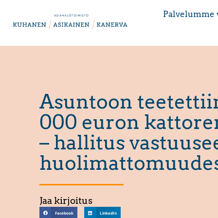
Palvelumme 
Asuntoon teetettiin
000 euron kattore
– hallitus vastuuse
huolimattomuude
Jaa kirjoitus
Facebook
LinkedIn