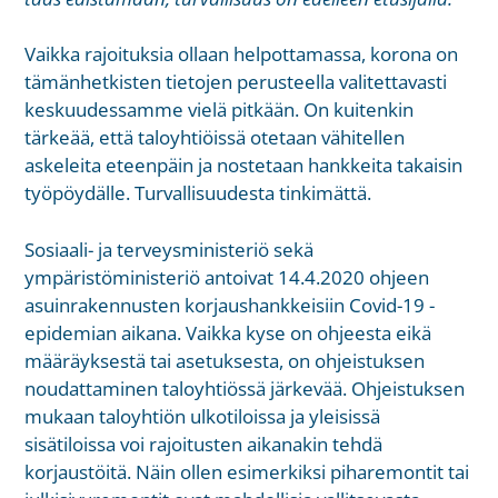
Vaikka rajoituksia ollaan helpottamassa, korona on
tämänhetkisten tietojen perusteella valitettavasti
keskuudessamme vielä pitkään. On kuitenkin
tärkeää, että taloyhtiöissä otetaan vähitellen
askeleita eteenpäin ja nostetaan hankkeita takaisin
työpöydälle. Turvallisuudesta tinkimättä.
Sosiaali- ja terveysministeriö sekä
ympäristöministeriö antoivat 14.4.2020 ohjeen
asuinrakennusten korjaushankkeisiin Covid-19 -
epidemian aikana. Vaikka kyse on ohjeesta eikä
määräyksestä tai asetuksesta, on ohjeistuksen
noudattaminen taloyhtiössä järkevää. Ohjeistuksen
mukaan taloyhtiön ulkotiloissa ja yleisissä
sisätiloissa voi rajoitusten aikanakin tehdä
korjaustöitä. Näin ollen esimerkiksi piharemontit tai