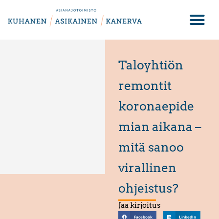
Taloyhtiön
remontit
koronaepide
mian aikana –
mitä sanoo
virallinen
ohjeistus?
Jaa kirjoitus
Facebook
LinkedIn