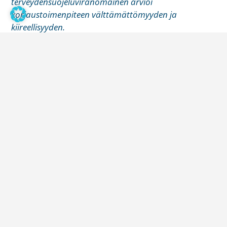
terveydensuojeluviranomainen arvioi
korjaustoimenpiteen välttämättömyyden ja
kiireellisyyden.
Välttämättömyyttä ei ohjeistuksessa kovin tarkasti
määritellä, mutta riittävää on se, että korjausten
lykkääminen voi aiheuttaa lisävahinkoa tai muuta
haittaa. Jos siis taloyhtiössä on jo ilmennyt
putkivuotoja, linjasaneeraukseen kannattanee
ryhtyä. Hallituksen on kuitenkin suositeltavaa
varmistaa välttämätön korjaustarve teknisen
asiantuntijan, suunnittelijan tai muun asiantuntijan
toimesta.
Kuka päättää yksittäiseen
huoneistoon menemisestä?
Lain mukaan hallituksella ja isännöitsijällä sekä