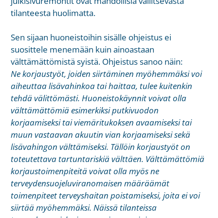
julkisivuremontit ovat mahdollisia vallitsevasta
tilanteesta huolimatta.
Sen sijaan huoneistoihin sisälle ohjeistus ei
suosittele menemään kuin ainoastaan
välttämättömistä syistä. Ohjeistus sanoo näin:
Ne korjaustyöt, joiden siirtäminen myöhemmäksi voi
aiheuttaa lisävahinkoa tai haittaa, tulee kuitenkin
tehdä välittömästi. Huoneistokäynnit voivat olla
välttämättömiä esimerkiksi putkivuodon
korjaamiseksi tai viemäritukoksen avaamiseksi tai
muun vastaavan akuutin vian korjaamiseksi sekä
lisävahingon välttämiseksi. Tällöin korjaustyöt on
toteutettava tartuntariskiä välttäen. Välttämättömiä
korjaustoimenpiteitä voivat olla myös ne
terveydensuojeluviranomaisen määräämät
toimenpiteet terveyshaitan poistamiseksi, joita ei voi
siirtää myöhemmäksi. Näissä tilanteissa