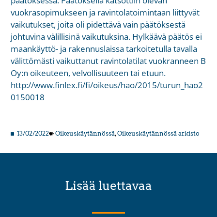
päätöksessä. Päätöksellä katsottiin olevan
vuokrasopimukseen ja ravintolatoimintaan liittyvät
vaikutukset, joita oli pidettävä vain päätöksestä
johtuvina välillisinä vaikutuksina. Hylkäävä päätös ei
maankäyttö- ja rakennuslaissa tarkoitetulla tavalla
välittömästi vaikuttanut ravintolatilat vuokranneen B
Oy:n oikeuteen, velvollisuuteen tai etuun.
http://www.finlex.fi/fi/oikeus/hao/2015/turun_hao2
0150018
13/02/2022
Oikeuskäytännössä
,
Oikeuskäytännössä arkisto
Lisää luettavaa