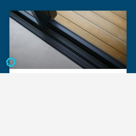
Milloin lasitettu terassi lasketaan
kerrosalaan? Hallinto-oikeus linjasi
rajanvetoa
LUE LISÄÄ »